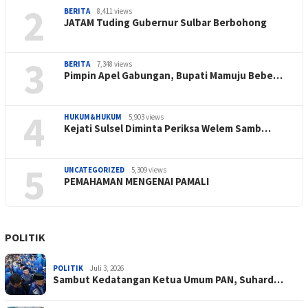
2
BERITA
8,411 views
JATAM Tuding Gubernur Sulbar Berbohong
3
BERITA
7,348 views
Pimpin Apel Gabungan, Bupati Mamuju Bebe…
4
HUKUM&HUKUM
5,903 views
Kejati Sulsel Diminta Periksa Welem Samb…
5
UNCATEGORIZED
5,309 views
PEMAHAMAN MENGENAI PAMALI
POLITIK
POLITIK
Juli 3, 2026
Sambut Kedatangan Ketua Umum PAN, Suhard…