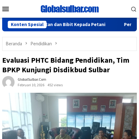
Loncat
Menu
ke
Mobile
konten
rkan Alsintan dan Bibit Kepada Petani
Konten Spesial
Peringati HUT RI 
Beranda
Pendidikan
Evaluasi PHTC Bidang Pendidikan, Tim
BPKP Kunjungi Disdikbud Sulbar
GlobalSulbar.com
Februari 10, 2026
452 views