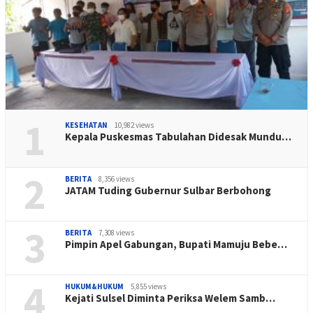
1
KESEHATAN
10,982 views
Kepala Puskesmas Tabulahan Didesak Mundu…
2
BERITA
8,356 views
JATAM Tuding Gubernur Sulbar Berbohong
3
BERITA
7,308 views
Pimpin Apel Gabungan, Bupati Mamuju Bebe…
4
HUKUM&HUKUM
5,855 views
Kejati Sulsel Diminta Periksa Welem Samb…