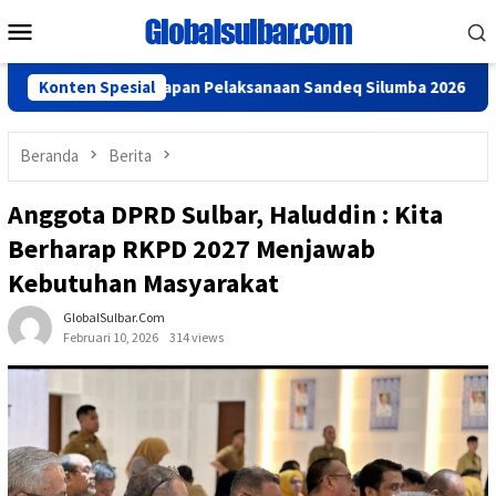
Loncat
Menu
ke
Mobile
konten
ngkan Persiapan Pelaksanaan Sandeq Silumba 2026
Konten Spesial
Tinda
Beranda
Berita
Anggota DPRD Sulbar, Haluddin : Kita
Berharap RKPD 2027 Menjawab
Kebutuhan Masyarakat
GlobalSulbar.com
Februari 10, 2026
314 views