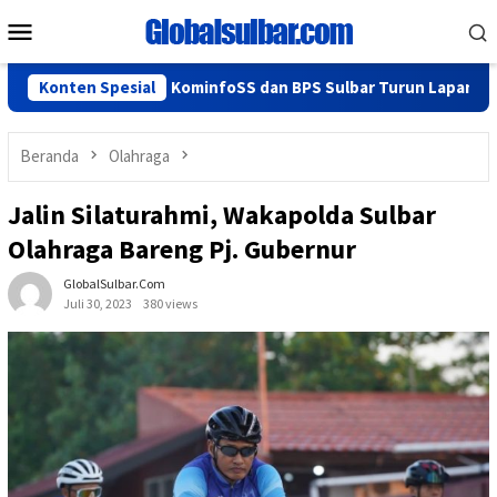
Loncat
Menu
ke
Mobile
konten
jalan Lancar, KominfoSS dan BPS Sulbar Turun Lapangan
Konten Spesial
Beranda
Olahraga
Jalin Silaturahmi, Wakapolda Sulbar
Olahraga Bareng Pj. Gubernur
GlobalSulbar.com
Juli 30, 2023
380 views