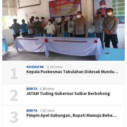
1
KESEHATAN
11,015 views
Kepala Puskesmas Tabulahan Didesak Mundu…
2
BERITA
8,384 views
JATAM Tuding Gubernur Sulbar Berbohong
3
BERITA
7,327 views
Pimpin Apel Gabungan, Bupati Mamuju Bebe…