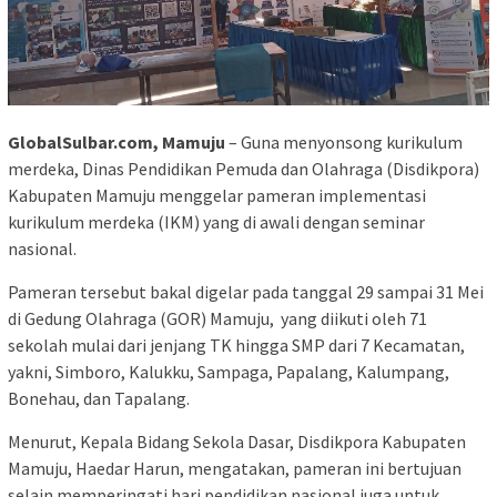
GlobalSulbar.com, Mamuju
– Guna menyonsong kurikulum
merdeka, Dinas Pendidikan Pemuda dan Olahraga (Disdikpora)
Kabupaten Mamuju menggelar pameran implementasi
kurikulum merdeka (IKM) yang di awali dengan seminar
nasional.
Pameran tersebut bakal digelar pada tanggal 29 sampai 31 Mei
di Gedung Olahraga (GOR) Mamuju, yang diikuti oleh 71
sekolah mulai dari jenjang TK hingga SMP dari 7 Kecamatan,
yakni, Simboro, Kalukku, Sampaga, Papalang, Kalumpang,
Bonehau, dan Tapalang.
Menurut, Kepala Bidang Sekola Dasar, Disdikpora Kabupaten
Mamuju, Haedar Harun, mengatakan, pameran ini bertujuan
selain memperingati hari pendidikan nasional juga untuk