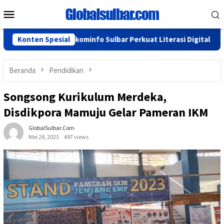
Loncat
Menu
ke
Mobile
konten
amming, Diskominfo Sulbar Perkuat Literasi Digital
Konten Spesial
Perc
Beranda
Pendidikan
Songsong Kurikulum Merdeka,
Disdikpora Mamuju Gelar Pameran IKM
GlobalSulbar.com
Mei 28, 2023
497 views