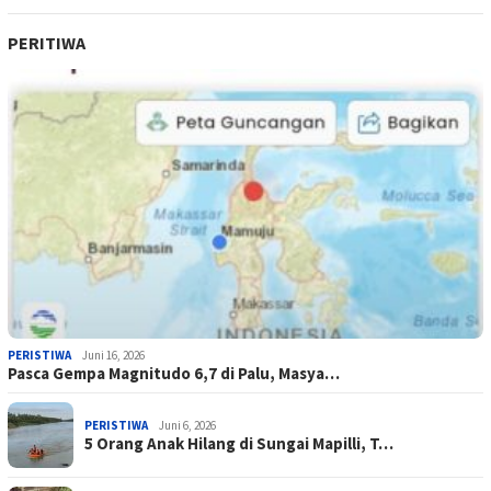
PERITIWA
PERISTIWA
Juni 16, 2026
Pasca Gempa Magnitudo 6,7 di Palu, Masya…
PERISTIWA
Juni 6, 2026
5 Orang Anak Hilang di Sungai Mapilli, T…