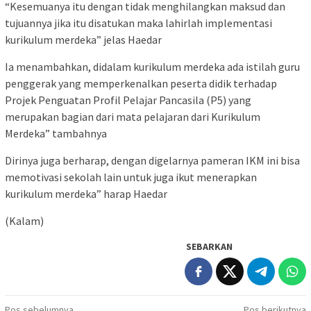
“Kesemuanya itu dengan tidak menghilangkan maksud dan
tujuannya jika itu disatukan maka lahirlah implementasi
kurikulum merdeka” jelas Haedar
Ia menambahkan, didalam kurikulum merdeka ada istilah guru
penggerak yang memperkenalkan peserta didik terhadap
Projek Penguatan Profil Pelajar Pancasila (P5) yang
merupakan bagian dari mata pelajaran dari Kurikulum
Merdeka” tambahnya
Dirinya juga berharap, dengan digelarnya pameran IKM ini bisa
memotivasi sekolah lain untuk juga ikut menerapkan
kurikulum merdeka” harap Haedar
(Kalam)
SEBARKAN
Pos sebelumnya
Pos berikutnya