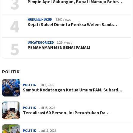
3
Pimpin Apel Gabungan, Bupati Mamuju Bebe…
4
HUKUM&HUKUM
5,890 views
Kejati Sulsel Diminta Periksa Welem Samb…
5
UNCATEGORIZED
5,294 views
PEMAHAMAN MENGENAI PAMALI
POLITIK
POLITIK
Juli 3, 2026
Sambut Kedatangan Ketua Umum PAN, Suhard…
POLITIK
Juli 15, 2025
Terealisasi 60 Persen, Ini Peruntukan Da…
POLITIK
Juni 11, 2025