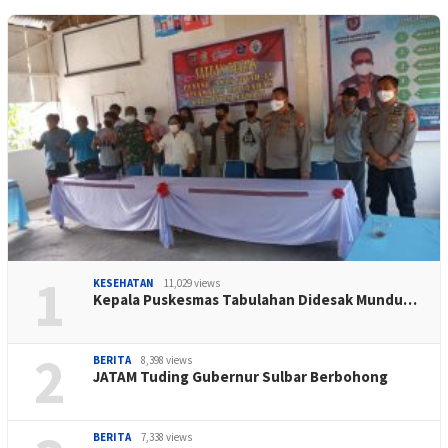
1
KESEHATAN
11,029 views
Kepala Puskesmas Tabulahan Didesak Mundu…
2
BERITA
8,398 views
JATAM Tuding Gubernur Sulbar Berbohong
BERITA
7,338 views