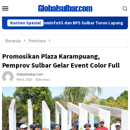
Loncat
Menu
ke
Mobile
konten
alan Lancar, KominfoSS dan BPS Sulbar Turun Lapangan
Konten Spesial
H
Beranda
Peristiwa
Promosikan Plaza Karampuang,
Pemprov Sulbar Gelar Event Color Full
GlobalSulbar.com
Mei 6, 2023
428 views