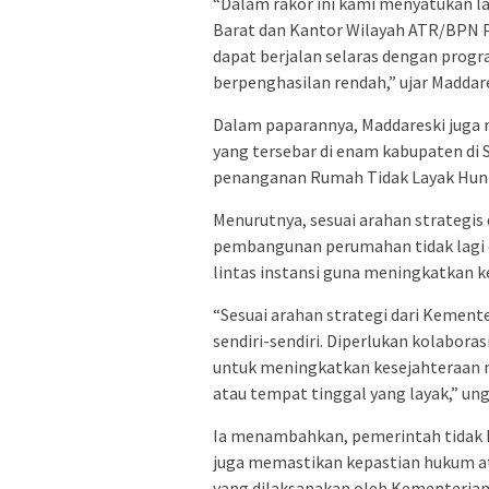
“Dalam rakor ini kami menyatukan l
Barat dan Kantor Wilayah ATR/BPN P
dapat berjalan selaras dengan progra
berpenghasilan rendah,” ujar Maddare
Dalam paparannya, Maddareski juga
yang tersebar di enam kabupaten di 
penanganan Rumah Tidak Layak Huni 
Menurutnya, sesuai arahan strategi
pembangunan perumahan tidak lagi d
lintas instansi guna meningkatkan 
“Sesuai arahan strategi dari Kement
sendiri-sendiri. Diperlukan kolabor
untuk meningkatkan kesejahteraan 
atau tempat tinggal yang layak,” un
Ia menambahkan, pemerintah tidak h
juga memastikan kepastian hukum ata
yang dilaksanakan oleh Kementeria