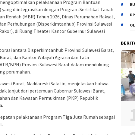
mengoptimalkan pelaksanaan Program Bantuan
BU
yang diintegrasikan dengan Program Sertifikat Tanah
DP
lan Rendah (MBR) Tahun 2026, Dinas Perumahan Rakyat,
an Perhubungan (Disperkimtanhub) Provinsi Sulawesi
OL
Rakor), di Ruang Theater Kantor Gubernur Sulawesi
BERIT
orasi antara Disperkimtanhub Provinsi Sulawesi Barat,
Barat, dan Kantor Wilayah Agraria dan Tata
ATR/BPN) Provinsi Sulawesi Barat dalam mendukung
ang perumahan.
awesi Barat, Maddareski Salatin, menjelaskan bahwa
dak lanjut dari pertemuan Gubernur Sulawesi Barat,
mahan dan Kawasan Permukiman (PKP) Republik
a.
epatan pelaksanaan Program Tiga Juta Rumah sebagai
l.