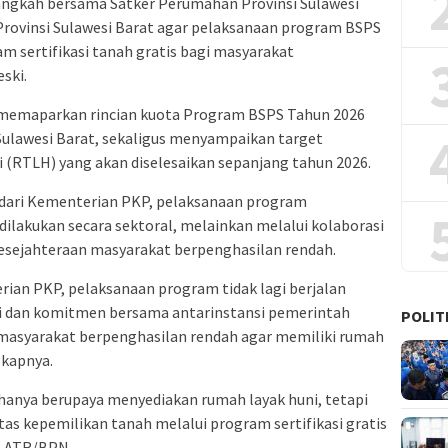
angkah bersama Satker Perumahan Provinsi Sulawesi
rovinsi Sulawesi Barat agar pelaksanaan program BSPS
m sertifikasi tanah gratis bagi masyarakat
ski.
 memaparkan rincian kuota Program BSPS Tahun 2026
Sulawesi Barat, sekaligus menyampaikan target
(RTLH) yang akan diselesaikan sepanjang tahun 2026.
s dari Kementerian PKP, pelaksanaan program
ilakukan secara sektoral, melainkan melalui kolaborasi
kesejahteraan masyarakat berpenghasilan rendah.
erian PKP, pelaksanaan program tidak lagi berjalan
asi dan komitmen bersama antarinstansi pemerintah
POLIT
masyarakat berpenghasilan rendah agar memiliki rumah
gkapnya.
anya berupaya menyediakan rumah layak huni, tetapi
s kepemilikan tanah melalui program sertifikasi gratis
n ATR/BPN.