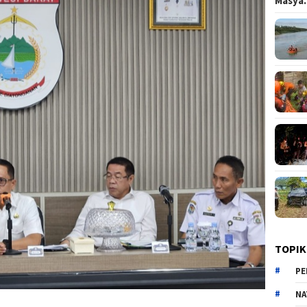
Masy
TOPIK
PE
NA