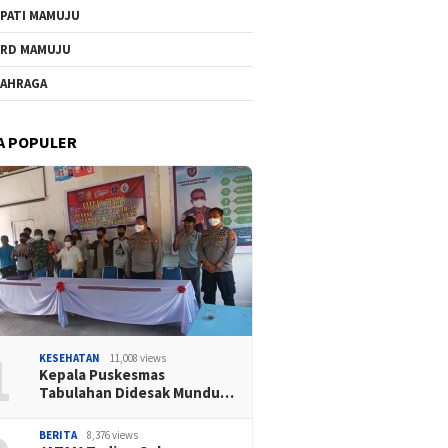
PATI MAMUJU
RD MAMUJU
AHRAGA
A POPULER
1
KESEHATAN
11,008 views
Kepala Puskesmas
Tabulahan Didesak Mundu…
BERITA
8,376 views