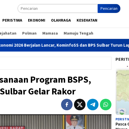
Pencarian
PERISTIWA
EKONOMI
OLAHRAGA
KESEHATAN
ejahatan
Polman
Mamasa
Mamuju Tengah
rjalan Lancar, KominfoSS dan BPS Sulbar Turun Lapangan
PERIT
sanaan Program BSPS,
Sulbar Gelar Rakor
PERISTI
Pasca 