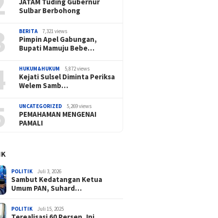
2
JATAM Tuding Gubernur
Sulbar Berbohong
3
BERITA
7,321 views
Pimpin Apel Gabungan,
Bupati Mamuju Bebe…
4
HUKUM&HUKUM
5,872 views
Kejati Sulsel Diminta Periksa
Welem Samb…
5
UNCATEGORIZED
5,269 views
PEMAHAMAN MENGENAI
PAMALI
IK
POLITIK
Juli 3, 2026
Sambut Kedatangan Ketua
Umum PAN, Suhard…
POLITIK
Juli 15, 2025
Terealisasi 60 Persen, Ini