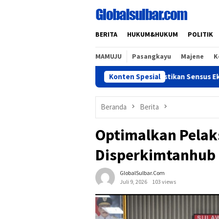
Loncat
ke
konten
BERITA
HUKUM&HUKUM
POLITIK
MAMUJU
Pasangkayu
Majene
K
Pastikan Sensus Ekonomi 2026 Be
Konten Spesial
Beranda
Berita
Optimalkan Pelak
Disperkimtanhub 
GlobalSulbar.com
Juli 9, 2026
103 views