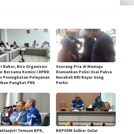
ri Rakor, Biro Organisasi
Seorang Pria di Mamuju
ar Bersama Komisi I DPRD
Diamankan Polisi Usai Paksa
s Peningkatan Pelayanan
Nasabah BRI Bayar Uang
ikan Pangkat PNS
Parkir
aklanjuti Temuan BPK,
BKPSDM Sulbar Gelar