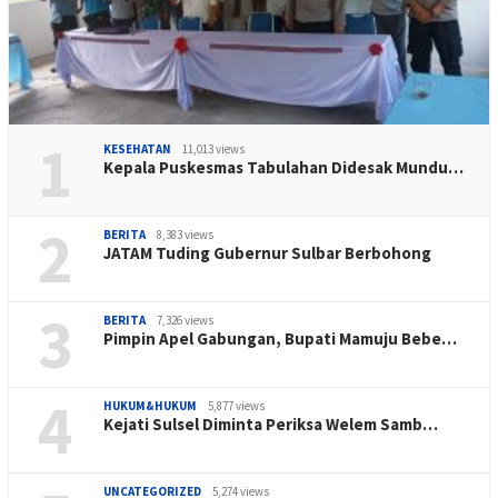
1
KESEHATAN
11,013 views
Kepala Puskesmas Tabulahan Didesak Mundu…
2
BERITA
8,383 views
JATAM Tuding Gubernur Sulbar Berbohong
3
BERITA
7,326 views
Pimpin Apel Gabungan, Bupati Mamuju Bebe…
4
HUKUM&HUKUM
5,877 views
Kejati Sulsel Diminta Periksa Welem Samb…
UNCATEGORIZED
5,274 views