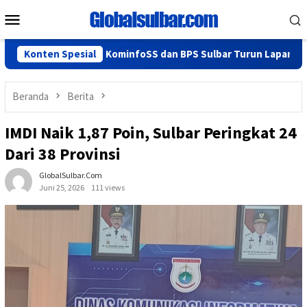
Loncat
Menu
ke
Mobile
konten
an Lancar, KominfoSS dan BPS Sulbar Turun Lapangan
Konten Spesial
Had
Beranda
Berita
IMDI Naik 1,87 Poin, Sulbar Peringkat 24
Dari 38 Provinsi
GlobalSulbar.com
Juni 25, 2026
111 views