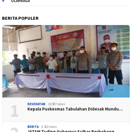
OLAHRAGA
BERITA POPULER
1
KESEHATAN
10,987 views
Kepala Puskesmas Tabulahan Didesak Mundu…
BERITA
8,362 views
JATAM Tuding Gubernur Sulbar Berbohong