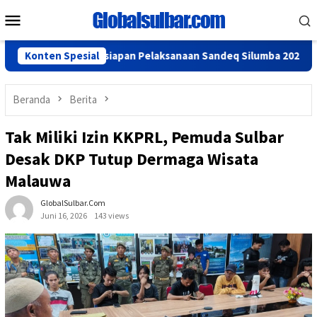
Loncat
Menu
ke
Mobile
konten
angkan Persiapan Pelaksanaan Sandeq Silumba 2026
Konten Spesial
Tin
Beranda
Berita
Tak Miliki Izin KKPRL, Pemuda Sulbar
Desak DKP Tutup Dermaga Wisata
Malauwa
GlobalSulbar.com
Juni 16, 2026
143 views