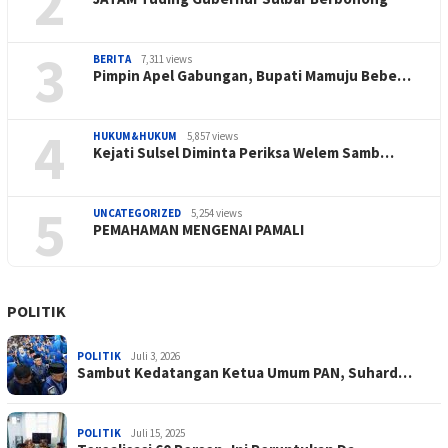
2
3
BERITA
7,311 views
Pimpin Apel Gabungan, Bupati Mamuju Bebe…
4
HUKUM&HUKUM
5,857 views
Kejati Sulsel Diminta Periksa Welem Samb…
5
UNCATEGORIZED
5,254 views
PEMAHAMAN MENGENAI PAMALI
POLITIK
POLITIK
Juli 3, 2026
Sambut Kedatangan Ketua Umum PAN, Suhard…
POLITIK
Juli 15, 2025