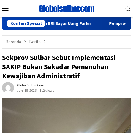
Loncat
Menu
ke
Mobile
konten
ksa Nasabah BRI Bayar Uang Parkir
Konten Spesial
Pemprov Sulbar Matan
Beranda
Berita
Sekprov Sulbar Sebut Implementasi
SAKIP Bukan Sekadar Pemenuhan
Kewajiban Administratif
GlobalSulbar.com
Juni 15, 2026
112 views