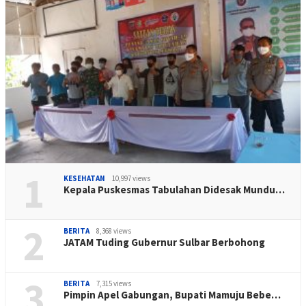
1
KESEHATAN
10,997 views
Kepala Puskesmas Tabulahan Didesak Mundu…
2
BERITA
8,368 views
JATAM Tuding Gubernur Sulbar Berbohong
3
BERITA
7,315 views
Pimpin Apel Gabungan, Bupati Mamuju Bebe…