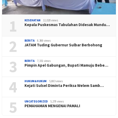
1
KESEHATAN
11,020 views
Kepala Puskesmas Tabulahan Didesak Mundu…
2
BERITA
8,388 views
JATAM Tuding Gubernur Sulbar Berbohong
3
BERITA
7,331 views
Pimpin Apel Gabungan, Bupati Mamuju Bebe…
4
HUKUM&HUKUM
5,883 views
Kejati Sulsel Diminta Periksa Welem Samb…
5
UNCATEGORIZED
5,278 views
PEMAHAMAN MENGENAI PAMALI