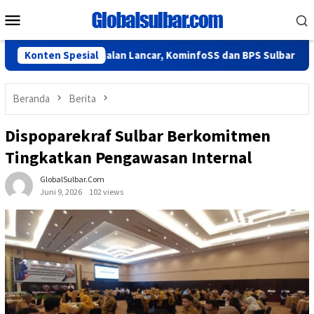
Loncat
Menu
ke
Mobile
konten
i 2026 Berjalan Lancar, KominfoSS dan BPS Sulbar Turun Lapan
Konten Spesial
Beranda
Berita
Dispoparekraf Sulbar Berkomitmen
Tingkatkan Pengawasan Internal
GlobalSulbar.com
Juni 9, 2026
102 views