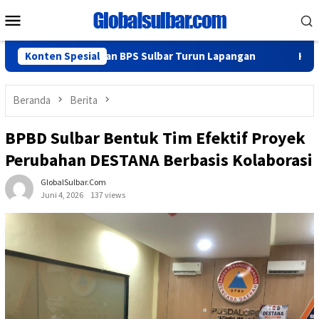
Loncat
Menu
ke
Mobile
konten
 KominfoSS dan BPS Sulbar Turun Lapangan
Konten Spesial
Hadiri Rakor, 
Beranda
Berita
BPBD Sulbar Bentuk Tim Efektif Proyek
Perubahan DESTANA Berbasis Kolaborasi
GlobalSulbar.com
Juni 4, 2026
137 views