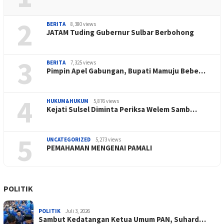
2
BERITA
8,380 views
JATAM Tuding Gubernur Sulbar Berbohong
3
BERITA
7,325 views
Pimpin Apel Gabungan, Bupati Mamuju Bebe…
4
HUKUM&HUKUM
5,876 views
Kejati Sulsel Diminta Periksa Welem Samb…
5
UNCATEGORIZED
5,273 views
PEMAHAMAN MENGENAI PAMALI
POLITIK
POLITIK
Juli 3, 2026
Sambut Kedatangan Ketua Umum PAN, Suhard…