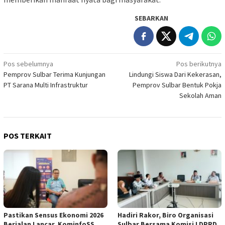
SEBARKAN
Navigasi
Pos sebelumnya
Pos berikutnya
Pemprov Sulbar Terima Kunjungan
Lindungi Siswa Dari Kekerasan,
pos
PT Sarana Multi Infrastruktur
Pemprov Sulbar Bentuk Pokja
Sekolah Aman
POS TERKAIT
Pastikan Sensus Ekonomi 2026
Hadiri Rakor, Biro Organisasi
Berjalan Lancar, KominfoSS
Sulbar Bersama Komisi I DPRD