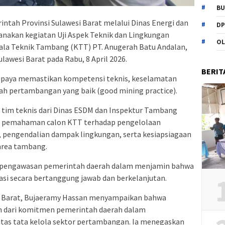
BU
ntah Provinsi Sulawesi Barat melalui Dinas Energi dan
DP
nakan kegiatan Uji Aspek Teknik dan Lingkungan
OL
pala Teknik Tambang (KTT) PT. Anugerah Batu Andalan,
lawesi Barat pada Rabu, 8 April 2026.
BERIT
 upaya memastikan kompetensi teknis, keselamatan
dah pertambangan yang baik (good mining practice).
 tim teknis dari Dinas ESDM dan Inspektur Tambang
lai pemahaman calon KTT terhadap pengelolaan
 pengendalian dampak lingkungan, serta kesiapsiagaan
 area tambang.
en pengawasan pemerintah daerah dalam menjamin bahwa
si secara bertanggung jawab dan berkelanjutan.
si Barat, Bujaeramy Hassan menyampaikan bahwa
an dari komitmen pemerintah daerah dalam
tas tata kelola sektor pertambangan. Ia menegaskan