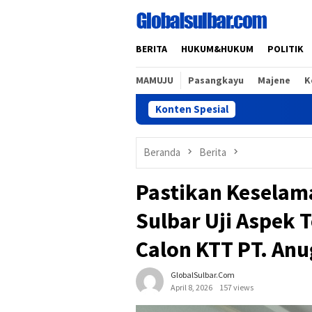
Loncat
ke
konten
BERITA
HUKUM&HUKUM
POLITIK
MAMUJU
Pasangkayu
Majene
K
Konten Spesial
Beranda
Berita
Pastikan Keselam
Sulbar Uji Aspek 
Calon KTT PT. An
GlobalSulbar.com
April 8, 2026
157 views