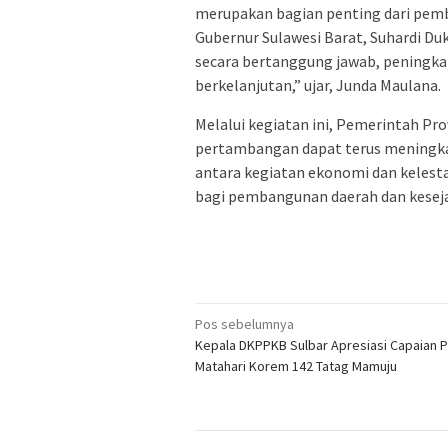
merupakan bagian penting dari pemba
Gubernur Sulawesi Barat, Suhardi D
secara bertanggung jawab, peningk
berkelanjutan,” ujar, Junda Maulana.
Melalui kegiatan ini, Pemerintah Pro
pertambangan dapat terus meningka
antara kegiatan ekonomi dan kelesta
bagi pembangunan daerah dan kesej
Navigasi
Pos sebelumnya
Kepala DKPPKB Sulbar Apresiasi Capaian 
pos
Matahari Korem 142 Tatag Mamuju