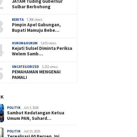
2
JATAM Tuding Gubernur
Sulbar Berbohong
3
BERITA
7,308 views
Pimpin Apel Gabungan,
Bupati Mamuju Bebe…
4
HUKUM&HUKUM
5,855 views
Kejati Sulsel Diminta Periksa
Welem Samb…
5
UNCATEGORIZED
5,252 views
PEMAHAMAN MENGENAI
PAMALI
IK
POLITIK
Juli 3, 2026
Sambut Kedatangan Ketua
Umum PAN, Suhard…
POLITIK
Juli 15, 2025
Terealisasi 60 Persen, Ini