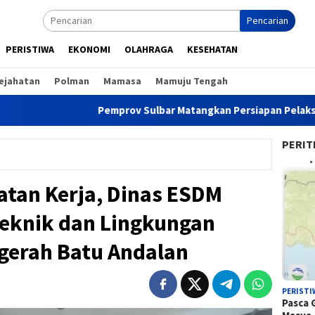
Pencarian
PERISTIWA
EKONOMI
OLAHRAGA
KESEHATAN
ejahatan
Polman
Mamasa
Mamuju Tengah
Pemprov Sulbar Matangkan Persiapan Pelaksanaan Sande
PERIT
atan Kerja, Dinas ESDM
Teknik dan Lingkungan
ugerah Batu Andalan
PERISTI
Pasca 