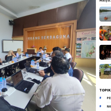
Masy
TOPIK
PE
NA