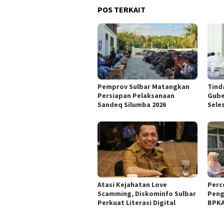
POS TERKAIT
Pemprov Sulbar Matangkan
Tind
Persiapan Pelaksanaan
Gube
Sandeq Silumba 2026
Seles
Atasi Kejahatan Love
Perc
Scamming, Diskominfo Sulbar
Peng
Perkuat Literasi Digital
BPKA