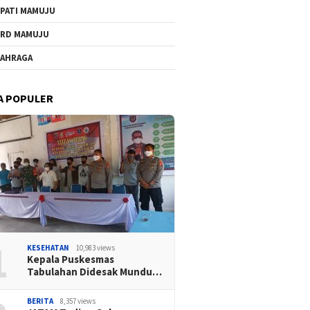
PATI MAMUJU
RD MAMUJU
AHRAGA
A POPULER
1
KESEHATAN
10,983 views
Kepala Puskesmas
Tabulahan Didesak Mundu…
BERITA
8,357 views