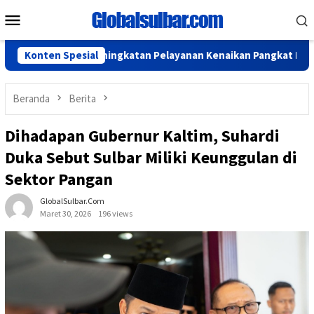
Loncat
Menu
ke
Mobile
konten
PRD Bahas Peningkatan Pelayanan Kenaikan Pangkat PNS
Konten Spesial
Se
Beranda
Berita
Dihadapan Gubernur Kaltim, Suhardi
Duka Sebut Sulbar Miliki Keunggulan di
Sektor Pangan
GlobalSulbar.com
Maret 30, 2026
196 views