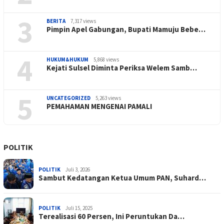
3
BERITA
7,317 views
Pimpin Apel Gabungan, Bupati Mamuju Bebe…
4
HUKUM&HUKUM
5,868 views
Kejati Sulsel Diminta Periksa Welem Samb…
5
UNCATEGORIZED
5,263 views
PEMAHAMAN MENGENAI PAMALI
POLITIK
POLITIK
Juli 3, 2026
Sambut Kedatangan Ketua Umum PAN, Suhard…
POLITIK
Juli 15, 2025
Terealisasi 60 Persen, Ini Peruntukan Da…