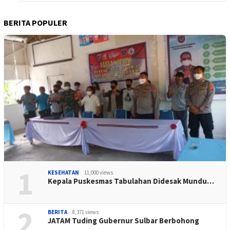
BERITA POPULER
1
KESEHATAN
11,000 views
Kepala Puskesmas Tabulahan Didesak Mundu…
2
BERITA
8,371 views
JATAM Tuding Gubernur Sulbar Berbohong