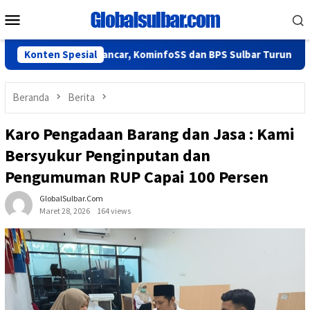
Loncat
Menu
ke
Mobile
konten
6 Berjalan Lancar, KominfoSS dan BPS Sulbar Turun Lapangan
Konten Spesial
Beranda
Berita
Karo Pengadaan Barang dan Jasa : Kami
Bersyukur Penginputan dan
Pengumuman RUP Capai 100 Persen
GlobalSulbar.com
Maret 28, 2026
164 views