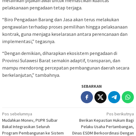
melainkan pijakan awal untuk memastikan kualitas
pelaksanaan pengadaan tetap terjaga.
“Biro Pengadaan Barang dan Jasa akan terus melakukan
pengawalan terhadap proses pemilihan hingga pelaksanaan
kontrak, guna menjaga keselarasan antara perencanaan dan
implementasi,” tegasnya.
“Dengan demikian, diharapkan ekosistem pengadaan di
Provinsi Sulawesi Barat semakin adaptif, transparan, dan
mampu mendorong percepatan pembangunan daerah secara
berkelanjutan,” tambahnya.
SEBARKAN
Navigasi
Pos sebelumnya
Pos berikutnya
Mudahkan Monev, PUPR Sulbar
Berikan Kepastian Hukum Bagi
pos
Bakal Integrasikan Seluruh
Pelaku Usaha Pertambangan,
Program Pembangunan ke Sistem
Dinas ESDM Berkoordinasi Dengan