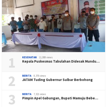
1
KESEHATAN
11,008 views
Kepala Puskesmas Tabulahan Didesak Mundu…
2
BERITA
8,376 views
JATAM Tuding Gubernur Sulbar Berbohong
3
BERITA
7,321 views
Pimpin Apel Gabungan, Bupati Mamuju Bebe…