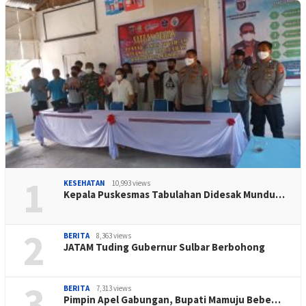
1
KESEHATAN
10,993 views
Kepala Puskesmas Tabulahan Didesak Mundu…
2
BERITA
8,363 views
JATAM Tuding Gubernur Sulbar Berbohong
3
BERITA
7,313 views
Pimpin Apel Gabungan, Bupati Mamuju Bebe…