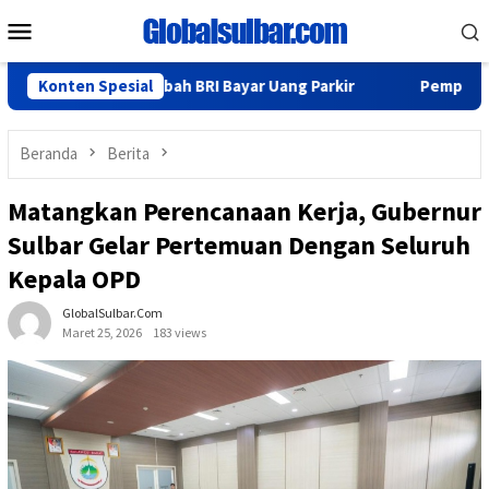
Loncat
Menu
ke
Mobile
konten
i Paksa Nasabah BRI Bayar Uang Parkir
Konten Spesial
Pemprov Sulbar Ma
Beranda
Berita
Matangkan Perencanaan Kerja, Gubernur
Sulbar Gelar Pertemuan Dengan Seluruh
Kepala OPD
GlobalSulbar.com
Maret 25, 2026
183 views