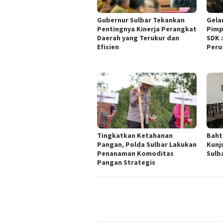
Gubernur Sulbar Tekankan
Gela
Pentingnya Kinerja Perangkat
Pimp
Daerah yang Terukur dan
SDK 
Efisien
Peru
Tingkatkan Ketahanan
Baht
Pangan, Polda Sulbar Lakukan
Kunj
Penanaman Komoditas
Sulb
Pangan Strategis