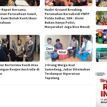
r Rapat Bersama
Hadiri Ground Breaking
inan Perusahaan Sawit,
Perumahan Bersubsidi PNPP
: Kami Butuh Kontribusi
Polda Sulbar, SDK : Disini
sahaan
Bukan Hanya Polisi,
Masyarakat Juga Bisa Masuk
iar Berterima Kasih Atas
2 Orang Warga Asal
ungan Konjen Australia di
Sumedang, Jabar Ditemukan
ar
Terdampar Diperairan
Tapalang