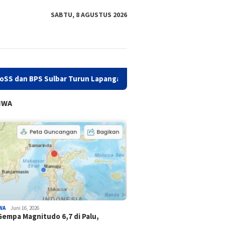
SABTU, 8 AGUSTUS 2026
S Sulbar Turun Lapangan
Hadiri Rakor, Biro Organisasi S
IWA
WA
Juni 16, 2026
Gempa Magnitudo 6,7 di Palu,