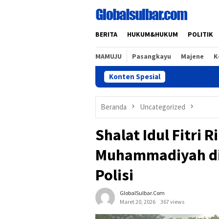
Loncat
ke
konten
BERITA
HUKUM&HUKUM
POLITIK
MAMUJU
Pasangkayu
Majene
K
Konten Spesial
P
Beranda
Uncategorized
Shalat Idul Fitri
Muhammadiyah di
Polisi
GlobalSulbar.com
Maret 20, 2026
367 views