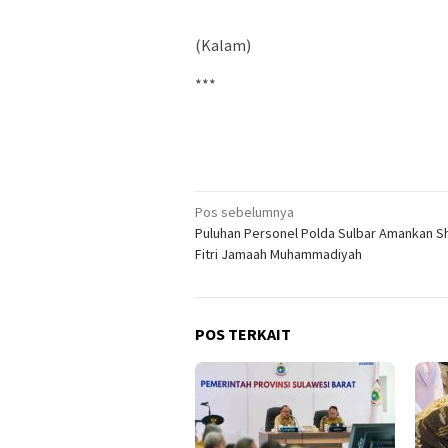
(Kalam)
***
Navigasi
Pos sebelumnya
Puluhan Personel Polda Sulbar Amankan Sh
pos
Fitri Jamaah Muhammadiyah
POS TERKAIT