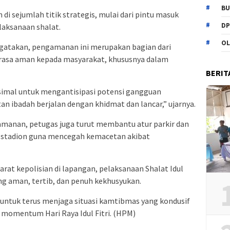
BU
di sejumlah titik strategis, mulai dari pintu masuk
DP
elaksanaan shalat.
OL
gatakan, pengamanan ini merupakan bagian dari
asa aman kepada masyarakat, khususnya dalam
BERIT
imal untuk mengantisipasi potensi gangguan
 ibadah berjalan dengan khidmat dan lancar,” ujarnya.
manan, petugas juga turut membantu atur parkir dan
tar stadion guna mencegah kemacetan akibat
rat kepolisian di lapangan, pelaksanaan Shalat Idul
ung aman, tertib, dan penuh kekhusyukan.
untuk terus menjaga situasi kamtibmas yang kondusif
i momentum Hari Raya Idul Fitri. (HPM)