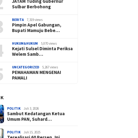
2
JATAM Tuding Gubernur
Sulbar Berbohong
3
BERITA
7,319 views
Pimpin Apel Gabungan,
Bupati Mamuju Bebe…
4
HUKUM&HUKUM
5,870 views
Kejati Sulsel Diminta Periksa
Welem Samb…
5
UNCATEGORIZED
5,267 views
PEMAHAMAN MENGENAI
PAMALI
IK
POLITIK
Juli 3, 2026
Sambut Kedatangan Ketua
Umum PAN, Suhard…
POLITIK
Juli 15, 2025
Terealisasi 60 Persen, Ini