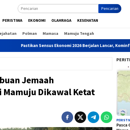
Pencarian
PERISTIWA
EKONOMI
OLAHRAGA
KESEHATAN
ejahatan
Polman
Mamasa
Mamuju Tengah
astikan Sensus Ekonomi 2026 Berjalan Lancar, KominfoSS dan BP
PERIT
 Ribuan Jemaah
 Mamuju Dikawal Ketat
PERISTI
Pasca 