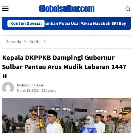
Loncat
Menu
ke
Mobile
konten
 Mamuju Diamankan Polisi Usai Paksa Nasabah BRI Bayar Uang Park
Konten Spesial
Beranda
Berita
Kepala DKPPKB Dampingi Gubernur
Sulbar Pantau Arus Mudik Lebaran 1447
H
GlobalSulbar.com
Maret 18, 2026
181 views