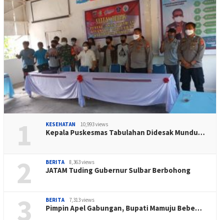
1
KESEHATAN
10,993 views
Kepala Puskesmas Tabulahan Didesak Mundu…
2
BERITA
8,363 views
JATAM Tuding Gubernur Sulbar Berbohong
3
BERITA
7,313 views
Pimpin Apel Gabungan, Bupati Mamuju Bebe…