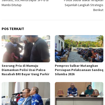
Sanitasi, JOL Minta Dapur SPPG di
Polda Sulbar Bakal Terapkan
Mambi Ditutup
Sejumlah Langkah Strategis
Berikut
POS TERKAIT
Seorang Pria di Mamuju
Pemprov Sulbar Matangkan
Diamankan Polisi Usai Paksa
Persiapan Pelaksanaan Sandeq
Nasabah BRI Bayar Uang Parkir
Silumba 2026