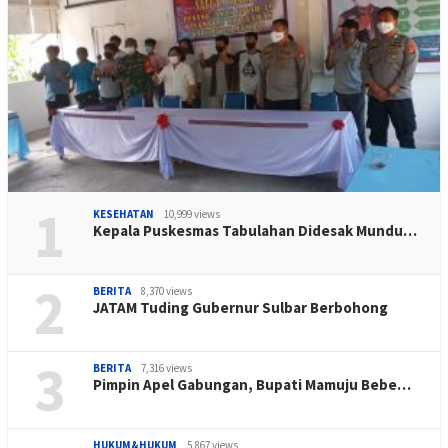
1
KESEHATAN
10,999 views
Kepala Puskesmas Tabulahan Didesak Mundu…
2
BERITA
8,370 views
JATAM Tuding Gubernur Sulbar Berbohong
3
BERITA
7,316 views
Pimpin Apel Gabungan, Bupati Mamuju Bebe…
HUKUM&HUKUM
5,867 views