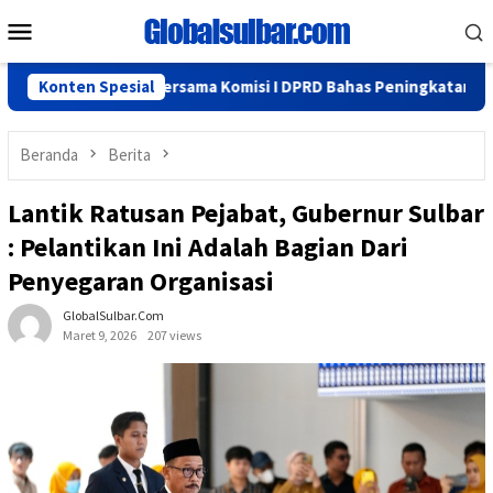
Loncat
Menu
ke
Mobile
konten
isasi Sulbar Bersama Komisi I DPRD Bahas Peningkatan Pelayanan
Konten Spesial
Beranda
Berita
Lantik Ratusan Pejabat, Gubernur Sulbar
: Pelantikan Ini Adalah Bagian Dari
Penyegaran Organisasi
GlobalSulbar.com
Maret 9, 2026
207 views