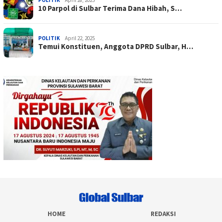
POLITIK
April 28, 2025
10 Parpol di Sulbar Terima Dana Hibah, S…
POLITIK
April 22, 2025
Temui Konstituen, Anggota DPRD Sulbar, H…
HOME
REDAKSI