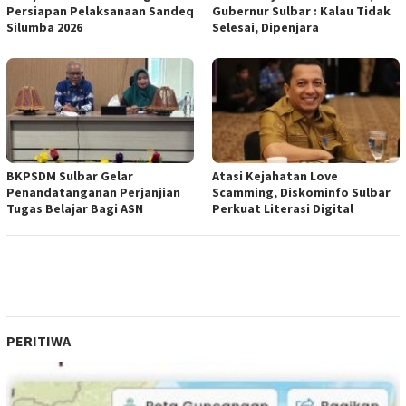
Persiapan Pelaksanaan Sandeq
Gubernur Sulbar : Kalau Tidak
Silumba 2026
Selesai, Dipenjara
BKPSDM Sulbar Gelar
Atasi Kejahatan Love
Penandatanganan Perjanjian
Scamming, Diskominfo Sulbar
Tugas Belajar Bagi ASN
Perkuat Literasi Digital
PERITIWA