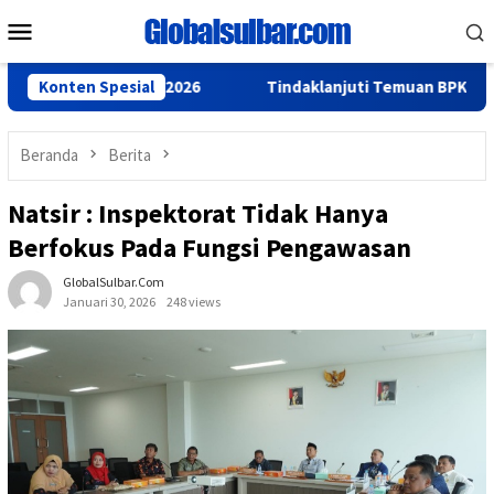
Loncat
Menu
ke
Mobile
konten
andeq Silumba 2026
Konten Spesial
Tindaklanjuti Temuan BPK, Gubernur S
Beranda
Berita
Natsir : Inspektorat Tidak Hanya
Berfokus Pada Fungsi Pengawasan
GlobalSulbar.com
Januari 30, 2026
248 views