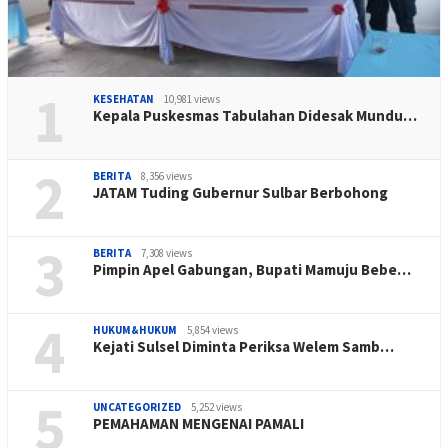
1
KESEHATAN
10,981 views
Kepala Puskesmas Tabulahan Didesak Mundu…
2
BERITA
8,356 views
JATAM Tuding Gubernur Sulbar Berbohong
3
BERITA
7,308 views
Pimpin Apel Gabungan, Bupati Mamuju Bebe…
4
HUKUM&HUKUM
5,854 views
Kejati Sulsel Diminta Periksa Welem Samb…
5
UNCATEGORIZED
5,252 views
PEMAHAMAN MENGENAI PAMALI