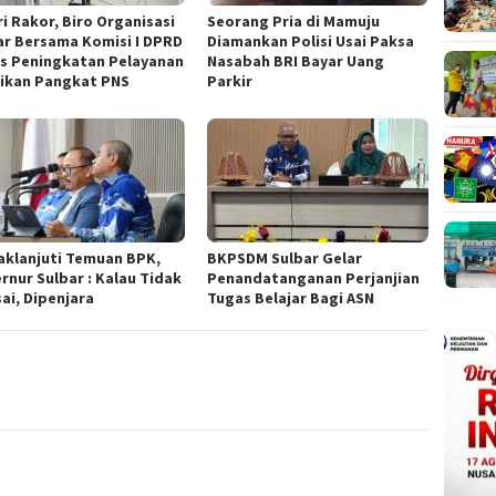
ri Rakor, Biro Organisasi
Seorang Pria di Mamuju
ar Bersama Komisi I DPRD
Diamankan Polisi Usai Paksa
s Peningkatan Pelayanan
Nasabah BRI Bayar Uang
ikan Pangkat PNS
Parkir
aklanjuti Temuan BPK,
BKPSDM Sulbar Gelar
rnur Sulbar : Kalau Tidak
Penandatanganan Perjanjian
ai, Dipenjara
Tugas Belajar Bagi ASN