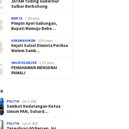
2
JATAM Tuding Gubernur
Sulbar Berbohong
3
BERITA
7,323 views
Pimpin Apel Gabungan,
Bupati Mamuju Bebe…
4
HUKUM&HUKUM
5,874 views
Kejati Sulsel Diminta Periksa
Welem Samb…
5
UNCATEGORIZED
5,271 views
PEMAHAMAN MENGENAI
PAMALI
IK
POLITIK
Juli 3, 2026
Sambut Kedatangan Ketua
Umum PAN, Suhard…
POLITIK
Juli 15, 2025
Terealisasi 60 Persen, Ini