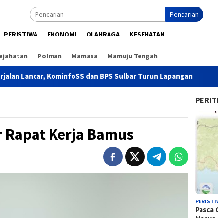
Pencarian
PERISTIWA
EKONOMI
OLAHRAGA
KESEHATAN
ejahatan
Polman
Mamasa
Mamuju Tengah
ar, KominfoSS dan BPS Sulbar Turun Lapangan
Hadiri Rak
PERIT
r Rapat Kerja Bamus
PERISTI
Pasca 