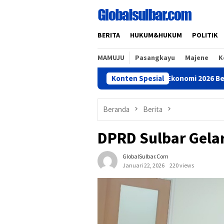
Loncat
ke
konten
BERITA
HUKUM&HUKUM
POLITIK
MAMUJU
Pasangkayu
Majene
K
Pastikan Sensus Ekonomi 2026 Berjalan Lanc
Konten Spesial
Beranda
Berita
DPRD Sulbar Gela
GlobalSulbar.com
Januari 22, 2026
220 views