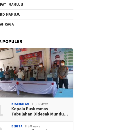
PATI MAMUJU
RD MAMUJU
AHRAGA
A POPULER
1
KESEHATAN
11,010 views
Kepala Puskesmas
Tabulahan Didesak Mundu…
BERITA
8,378 views