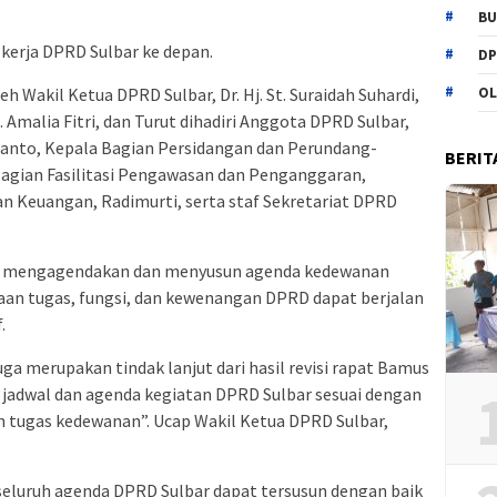
BU
kerja DPRD Sulbar ke depan.
DP
h Wakil Ketua DPRD Sulbar, Dr. Hj. St. Suraidah Suhardi,
OL
 Amalia Fitri, dan Turut dihadiri Anggota DPRD Sulbar,
rianto, Kepala Bagian Persidangan dan Perundang-
BERIT
Bagian Fasilitasi Pengawasan dan Penganggaran,
n Keuangan, Radimurti, serta staf Sekretariat DPRD
ka mengagendakan dan menyusun agenda kedewanan
aan tugas, fungsi, dan kewenangan DPRD dapat berjalan
.
ga merupakan tindak lanjut dari hasil revisi rapat Bamus
adwal dan agenda kegiatan DPRD Sulbar sesuai dengan
 tugas kedewanan”. Ucap Wakil Ketua DPRD Sulbar,
 seluruh agenda DPRD Sulbar dapat tersusun dengan baik