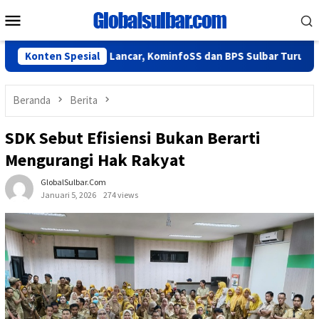
Loncat
Menu
ke
Mobile
konten
26 Berjalan Lancar, KominfoSS dan BPS Sulbar Turun Lapangan
Konten Spesial
Beranda
Berita
SDK Sebut Efisiensi Bukan Berarti
Mengurangi Hak Rakyat
GlobalSulbar.com
Januari 5, 2026
274 views