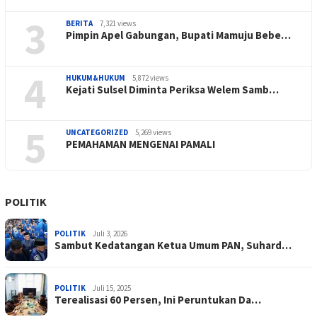
3
BERITA
7,321 views
Pimpin Apel Gabungan, Bupati Mamuju Bebe…
4
HUKUM&HUKUM
5,872 views
Kejati Sulsel Diminta Periksa Welem Samb…
5
UNCATEGORIZED
5,269 views
PEMAHAMAN MENGENAI PAMALI
POLITIK
POLITIK
Juli 3, 2026
Sambut Kedatangan Ketua Umum PAN, Suhard…
POLITIK
Juli 15, 2025
Terealisasi 60 Persen, Ini Peruntukan Da…