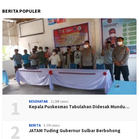
BERITA POPULER
1
KESEHATAN
11,008 views
Kepala Puskesmas Tabulahan Didesak Mundu…
2
BERITA
8,376 views
JATAM Tuding Gubernur Sulbar Berbohong