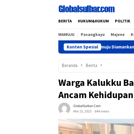
Loncat
ke
konten
BERITA
HUKUM&HUKUM
POLITIK
MAMUJU
Pasangkayu
Majene
K
Seorang Pria di Mamuju Diamankan Polisi Usai Paksa 
Konten Spesial
Beranda
Berita
Warga Kalukku Ba
Ancam Kehidupan
GlobalSulbar.com
Mei 15, 2025
644 views