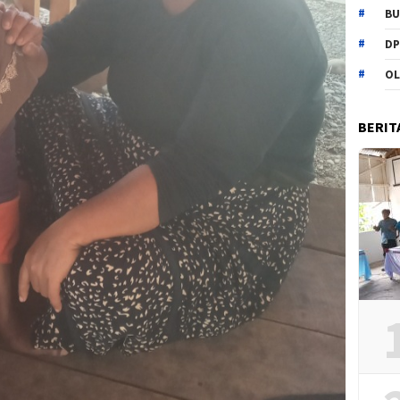
BU
DP
OL
BERIT