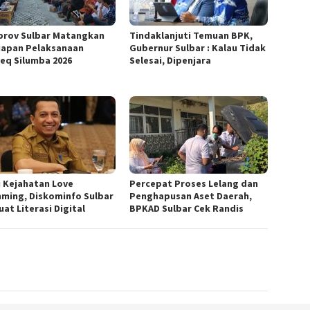
rov Sulbar Matangkan
Tindaklanjuti Temuan BPK,
iapan Pelaksanaan
Gubernur Sulbar : Kalau Tidak
eq Silumba 2026
Selesai, Dipenjara
i Kejahatan Love
Percepat Proses Lelang dan
ming, Diskominfo Sulbar
Penghapusan Aset Daerah,
at Literasi Digital
BPKAD Sulbar Cek Randis