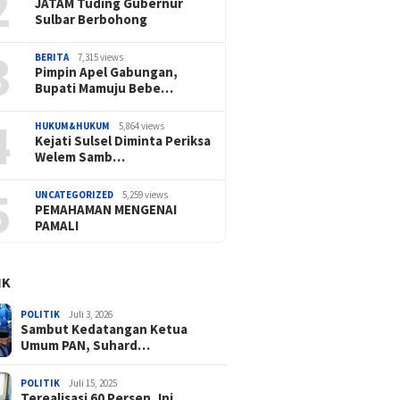
2
JATAM Tuding Gubernur
Sulbar Berbohong
3
BERITA
7,315 views
Pimpin Apel Gabungan,
Bupati Mamuju Bebe…
4
HUKUM&HUKUM
5,864 views
Kejati Sulsel Diminta Periksa
Welem Samb…
5
UNCATEGORIZED
5,259 views
PEMAHAMAN MENGENAI
PAMALI
IK
POLITIK
Juli 3, 2026
Sambut Kedatangan Ketua
Umum PAN, Suhard…
POLITIK
Juli 15, 2025
Terealisasi 60 Persen, Ini