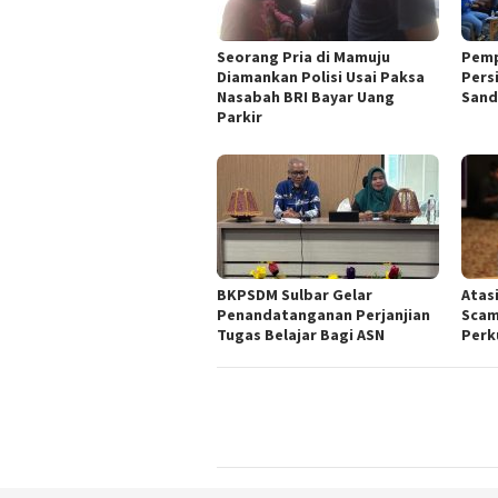
Seorang Pria di Mamuju
Pemp
Diamankan Polisi Usai Paksa
Pers
Nasabah BRI Bayar Uang
Sand
Parkir
BKPSDM Sulbar Gelar
Atas
Penandatanganan Perjanjian
Scam
Tugas Belajar Bagi ASN
Perku