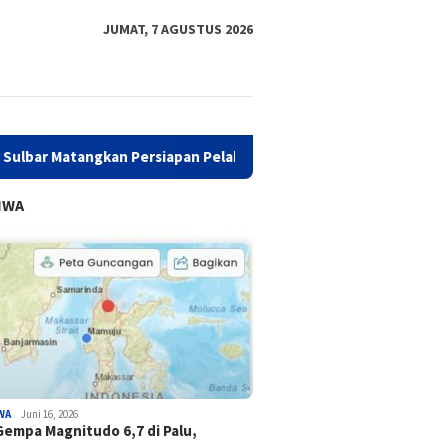
JUMAT, 7 AGUSTUS 2026
 Persiapan Pelaksanaan Sandeq Silumba 2026
Tindaklanj
IWA
WA
Juni 16, 2026
Gempa Magnitudo 6,7 di Palu,