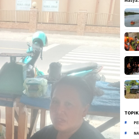
Masy
TOPIK
PE
NA