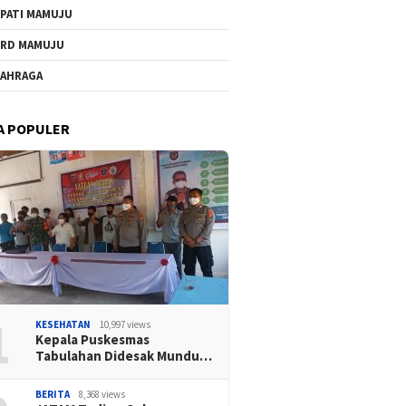
PATI MAMUJU
RD MAMUJU
AHRAGA
A POPULER
1
KESEHATAN
10,997 views
Kepala Puskesmas
Tabulahan Didesak Mundu…
BERITA
8,368 views