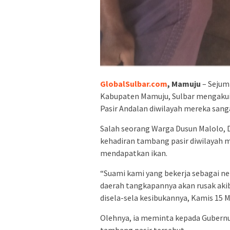
GlobalSulbar.com
, Mamuju
– Sejum
Kabupaten Mamuju, Sulbar mengakui 
Pasir Andalan diwilayah mereka san
Salah seorang Warga Dusun Malolo, 
kehadiran tambang pasir diwilayah 
mendapatkan ikan.
“Suami kami yang bekerja sebagai n
daerah tangkapannya akan rusak akib
disela-sela kesibukannya, Kamis 15 M
Olehnya, ia meminta kepada Gubernur
tambang pasir tersebut.