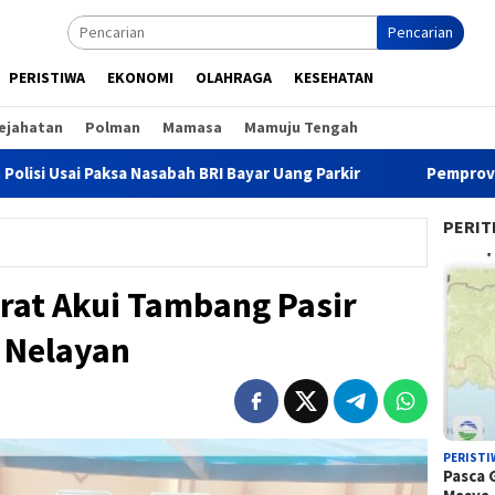
Pencarian
PERISTIWA
EKONOMI
OLAHRAGA
KESEHATAN
ejahatan
Polman
Mamasa
Mamuju Tengah
Nasabah BRI Bayar Uang Parkir
Pemprov Sulbar Matangkan
PERIT
rat Akui Tambang Pasir
 Nelayan
PERISTI
Pasca 