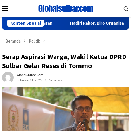
Loncat
Menu
ke
Mobile
konten
Turun Lapangan
Konten Spesial
Hadiri Rakor, Biro Organisasi Sulbar Be
Beranda
Politik
Serap Aspirasi Warga, Wakil Ketua DPRD
Sulbar Gelar Reses di Tommo
GlobalSulbar.com
Februari 11, 2025
1,557 views