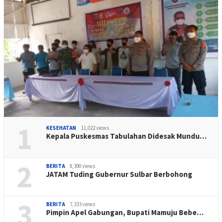
1
KESEHATAN
11,022 views
Kepala Puskesmas Tabulahan Didesak Mundu…
2
BERITA
8,390 views
JATAM Tuding Gubernur Sulbar Berbohong
3
BERITA
7,333 views
Pimpin Apel Gabungan, Bupati Mamuju Bebe…